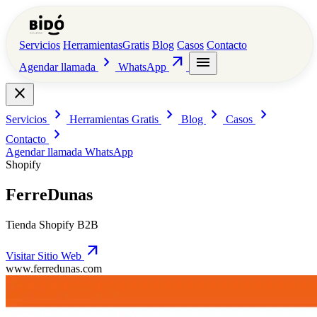
Servicios
Herramientas
Gratis
Blog
Casos
Contacto
chevron_right
arrow_outward
menu
Agendar llamada
WhatsApp
close
chevron_right
chevron_right
chevron_right
chevron_right
Servicios
Herramientas
Gratis
Blog
Casos
chevron_right
Contacto
Agendar llamada
WhatsApp
Shopify
FerreDunas
Tienda Shopify B2B
arrow_outward
Visitar Sitio Web
www.ferredunas.com