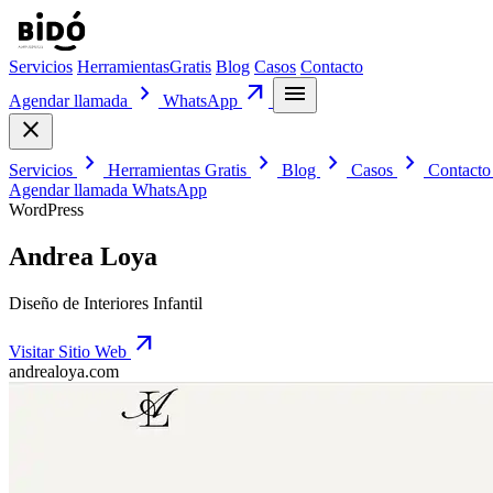
Servicios
Herramientas
Gratis
Blog
Casos
Contacto
chevron_right
arrow_outward
menu
Agendar llamada
WhatsApp
close
chevron_right
chevron_right
chevron_right
chevron_right
Servicios
Herramientas
Gratis
Blog
Casos
Contact
Agendar llamada
WhatsApp
WordPress
Andrea Loya
Diseño de Interiores Infantil
arrow_outward
Visitar Sitio Web
andrealoya.com